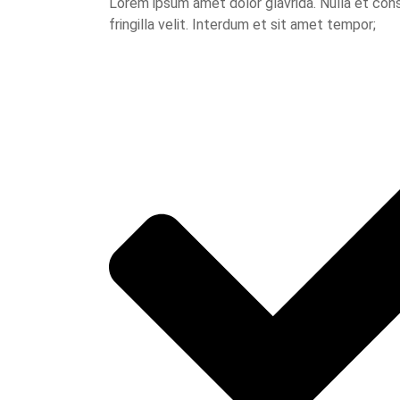
Lorem ipsum amet dolor glavrida. Nulla et cons
fringilla velit. Interdum et sit amet tempor;