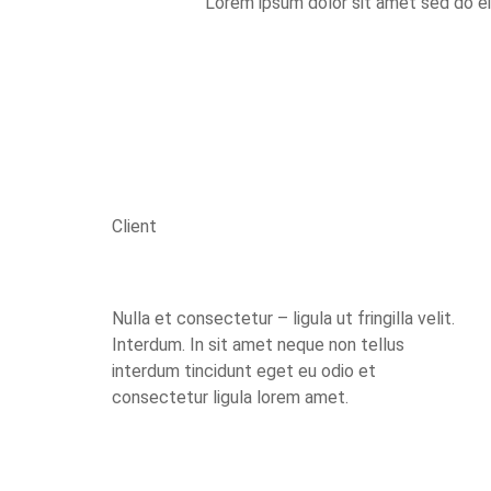
Lorem ipsum dolor sit amet sed do ei
Client
Nulla et consectetur – ligula ut fringilla velit.
Interdum. In sit amet neque non tellus
interdum tincidunt eget eu odio et
consectetur ligula lorem amet.